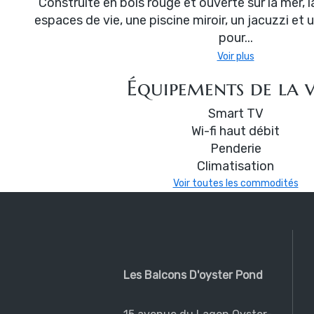
Construite en bois rouge et ouverte sur la mer, la
espaces de vie, une piscine miroir, un jacuzzi et
pour...
Voir plus
Équipements de la v
Smart TV
Wi-fi haut débit
Penderie
Climatisation
Voir toutes les commodités
Les Balcons D'oyster Pond