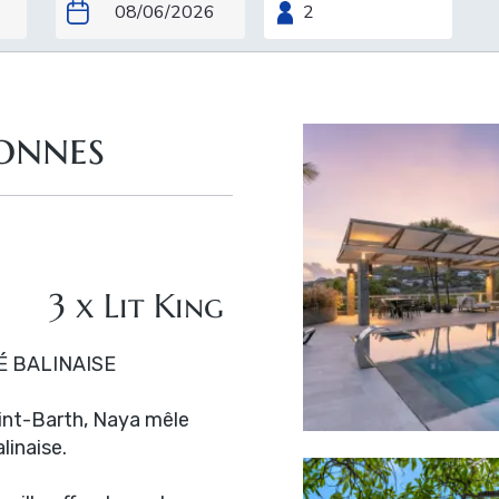
sonnes
3 x Lit King
É BALINAISE
int-Barth, Naya mêle
linaise.