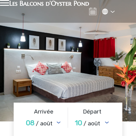
Les Balcons d’Oyster Pond
Arrivée
Départ
08
10
/ août
/ août