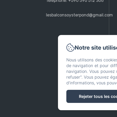
Téléphone: +590 590 512 306
lesbalconsoysterpond@gmail.com
Notre site utili
Nous utilisons des cookie
de navigation et pour dif
navigation. Vous pouvez 
refuser". Vous pouvez éga
d'informations, vous pouv
Rejeter tous les co