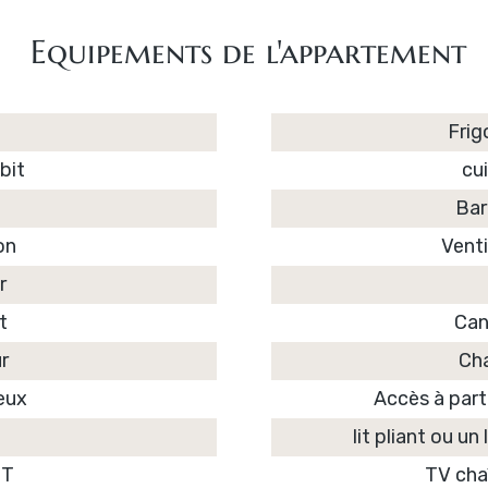
Equipements de l'appartement
Frig
bit
cu
Bar
on
Venti
r
t
Can
r
Ch
eux
Accès à parti
lit pliant ou u
NT
TV cha