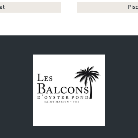
at
Pis