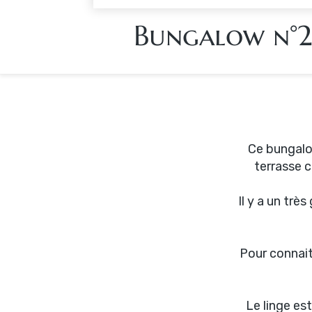
Bungalow n°
Ce bungalow
terrasse c
Il y a un trè
Pour connait
Le linge es