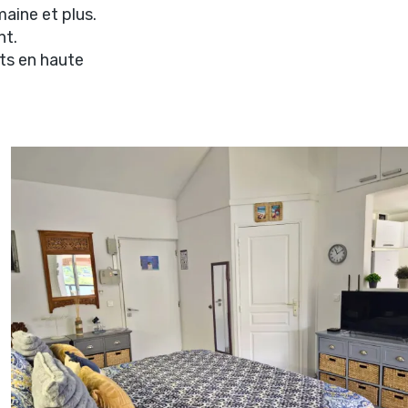
aine et plus.
nt.
its en haute