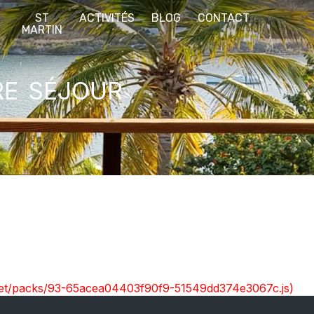
E
ST
ACTIVITÉS
BLOG
CONTACT
S
MARTIN
re séjour
nt.net/packs/93-65acea04403f90f9-51549dd374e3067c.js)