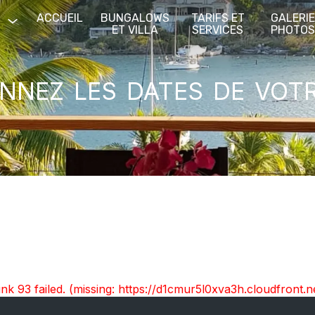
ACCUEIL
BUNGALOWS
TARIFS ET
GALERI
ET VILLA
SERVICES
PHOTO
nnez les dates de vot
unk 93 failed. (missing: https://d1cmur5l0xva3h.cloudfro